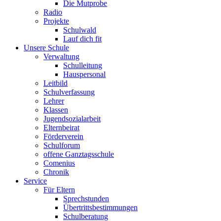
Die Mutprobe
Radio
Projekte
Schulwald
Lauf dich fit
Unsere Schule
Verwaltung
Schulleitung
Hauspersonal
Leitbild
Schulverfassung
Lehrer
Klassen
Jugendsozialarbeit
Elternbeirat
Förderverein
Schulforum
offene Ganztagsschule
Comenius
Chronik
Service
Für Eltern
Sprechstunden
Übertrittsbestimmungen
Schulberatung