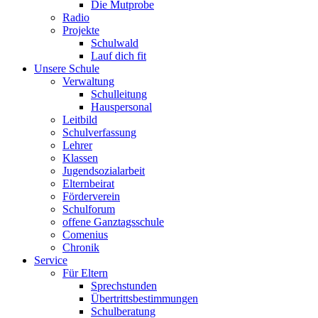
Die Mutprobe
Radio
Projekte
Schulwald
Lauf dich fit
Unsere Schule
Verwaltung
Schulleitung
Hauspersonal
Leitbild
Schulverfassung
Lehrer
Klassen
Jugendsozialarbeit
Elternbeirat
Förderverein
Schulforum
offene Ganztagsschule
Comenius
Chronik
Service
Für Eltern
Sprechstunden
Übertrittsbestimmungen
Schulberatung