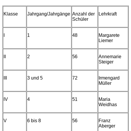
Klasse
Jahrgang/Jahrgänge
Anzahl der
Lehrkraft
Schüler
I
1
48
Margarete
Liemer
II
2
56
Annemarie
Steiger
III
3 und 5
72
Irmengard
Müller
IV
4
51
Maria
Weidhas
V
6 bis 8
56
Franz
Aberger