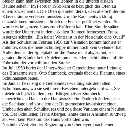
Stellen kann man zwischen den Bohlen in die unteren eisigen
Räume sehen." Im Februar 1950 kam es bezüglich der Öfen zu
einem Zwischenfall. Die Öfen qualmten derart, dass alle Schüler die
Klassenräume verlassen mussten. Um die Rauchentwicklung
einzudämmen mussten natürlich die Fenster geöffnet werden. So
wurde es im ganzen Haus zum Erfrieren kalt. Eine Stunde später
wurde der Unterricht in den eiskalten Räumen fortgesetzt. Franz
Aberger schreibt: „Ein kalter Winter ist in der Notschule eine Qual!"
Als der Schulrat im Februar 1950 zur Visitation kommt moniert er
mitunter, dass die neue Schultreppe immer noch kein Geländer hat.
Außerdem ist der Spielplatz für die Pause nicht abgezäunt, so
geraten die Kinder beim Spielen immer wieder leicht mitten auf die
Fahrbahn der vorbeiführenden Straße.
Im Juli 1950 beriet der Unterwössener Gemeinderat unter Leitung
des Bürgermeisters, Otto Stumbeck, erstmals über die Planung eines
Schulhausneubaues.
Im Januar 1951 zog die Gemeindeverwaltung aus dem alten
Schulhaus aus, wo sie seit ihrem Bestehen untergebracht war. Sie
mietete sich jetzt in dem, von Bürgermeister Stumbeck
neuerrichteten Haus in der Hauptstraße ein. Dadurch änderte sich
die Sachlage und vor allem der Bürgermeister favorisierte einen
Umbau des alten Schulhauses und zog diese Variante einem Neubau
vor. Der Schulleiter, Franz Aberger, lehnte dieses Ansinnen rundweg
ab, weil kein Platz um das Haus vorhanden war.
Nachdem Vertreter der Regierung von Oberbayern nach einer