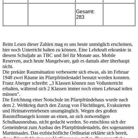
Gesamt:
283
Beim Lesen dieser Zahlen mag es uns heute unmöglich erscheinen,
hier noch Unterricht halten zu können. Eine Lehrkraft erkrankte in
diesem Schuljahr an TBC und fiel für Monate aus. Mobile
Reserven, auch heute Mangelware, gab es damals aber überhaupt
nicht.
Die prekäre Raumsituation verbesserte sich etwas, als im Februar
1948 zwei Räume im Pfarrpfründestadel benutzt werden konnten.
Franz Aberger schreibt: „3 Klassen können nun Vollunterricht
erhalten, während sich 2 Klassen immer noch einen Lehrsaal teilen
müssen".
Die Errichtung einer Notschule im Pfarrpfründehaus wurde nach
dem 2. Weltkrieg durch den Zuzug von Flüchtlingen, Evakuierten
und Heimatvertriebenen unumgänglich. Wegen des großen
Baustoffmangels konnte an einen, an sich notwendigen
Schulhausneubau, nicht gedacht werden. So entschloss sich der
Gemeinderat zum Ausbau des Pfarrpfründestadels, des sogenannten
Martinisaales. Das erzbischöfliche Ordinariat erklärte sich bereit,