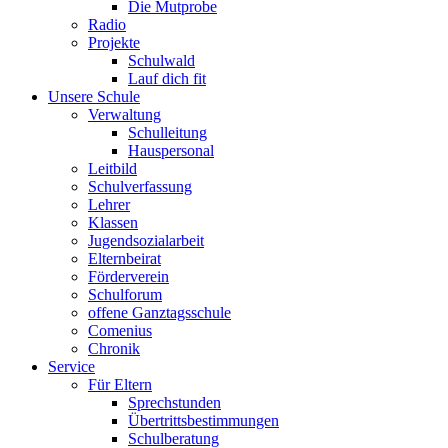
Die Mutprobe
Radio
Projekte
Schulwald
Lauf dich fit
Unsere Schule
Verwaltung
Schulleitung
Hauspersonal
Leitbild
Schulverfassung
Lehrer
Klassen
Jugendsozialarbeit
Elternbeirat
Förderverein
Schulforum
offene Ganztagsschule
Comenius
Chronik
Service
Für Eltern
Sprechstunden
Übertrittsbestimmungen
Schulberatung