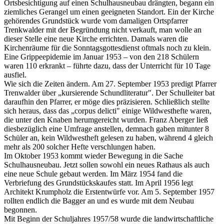
Ortsbesichtigung auf einen Schulhausneubau drängten, begann ein
ziemliches Gerangel um einen geeigneten Standort. Ein der Kirche
gehörendes Grundstück wurde vom damaligen Ortspfarrer
Trenkwalder mit der Begründung nicht verkauft, man wolle an
dieser Stelle eine neue Kirche errichten. Damals waren die
Kirchenräume für die Sonntagsgottesdienst oftmals noch zu klein.
Eine Grippeepidemie im Januar 1953 – von den 218 Schülern
waren 110 erkrankt – führte dazu, dass der Unterricht für 10 Tage
ausfiel.
Wie sich die Zeiten ändern. Am 27. September 1953 predigt Pfarrer
Trenwalder über „kursierende Schundliteratur". Der Schulleiter bat
daraufhin den Pfarrer, er möge dies präzisieren. Schließlich stellte
sich heraus, dass das „corpus delicti" einige Wildwesthefte waren,
die unter den Knaben herumgereicht wurden. Franz Aberger ließ
diesbezüglich eine Umfrage anstellen, demnach gaben mitunter 8
Schüler an, kein Wildwestheft gelesen zu haben, während 4 gleich
mehr als 200 solcher Hefte verschlungen haben.
Im Oktober 1953 kommt wieder Bewegung in die Sache
Schulhausneubau. Jetzt sollen sowohl ein neues Rathaus als auch
eine neue Schule gebaut werden. Im März 1954 fand die
Verbriefung des Grundstückskaufes statt. Im April 1956 legt
Architekt Krumpholz die Erstentwürfe vor. Am 5. September 1957
rollten endlich die Bagger an und es wurde mit dem Neubau
begonnen.
Mit Beginn der Schuljahres 1957/58 wurde die landwirtschaftliche