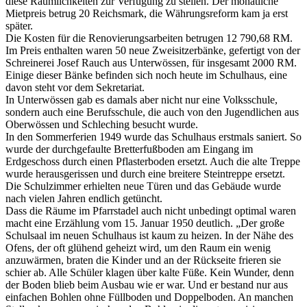
diese Räumlichkeiten zur Verfügung zu stellen. Der monatliche
Mietpreis betrug 20 Reichsmark, die Währungsreform kam ja erst
später.
Die Kosten für die Renovierungsarbeiten betrugen 12 790,68 RM.
Im Preis enthalten waren 50 neue Zweisitzerbänke, gefertigt von der
Schreinerei Josef Rauch aus Unterwössen, für insgesamt 2000 RM.
Einige dieser Bänke befinden sich noch heute im Schulhaus, eine
davon steht vor dem Sekretariat.
In Unterwössen gab es damals aber nicht nur eine Volksschule,
sondern auch eine Berufsschule, die auch von den Jugendlichen aus
Oberwössen und Schleching besucht wurde.
In den Sommerferien 1949 wurde das Schulhaus erstmals saniert. So
wurde der durchgefaulte Bretterfußboden am Eingang im
Erdgeschoss durch einen Pflasterboden ersetzt. Auch die alte Treppe
wurde herausgerissen und durch eine breitere Steintreppe ersetzt.
Die Schulzimmer erhielten neue Türen und das Gebäude wurde
nach vielen Jahren endlich getüncht.
Dass die Räume im Pfarrstadel auch nicht unbedingt optimal waren
macht eine Erzählung vom 15. Januar 1950 deutlich. „Der große
Schulsaal im neuen Schulhaus ist kaum zu heizen. In der Nähe des
Ofens, der oft glühend geheizt wird, um den Raum ein wenig
anzuwärmen, braten die Kinder und an der Rückseite frieren sie
schier ab. Alle Schüler klagen über kalte Füße. Kein Wunder, denn
der Boden blieb beim Ausbau wie er war. Und er bestand nur aus
einfachen Bohlen ohne Füllboden und Doppelboden. An manchen