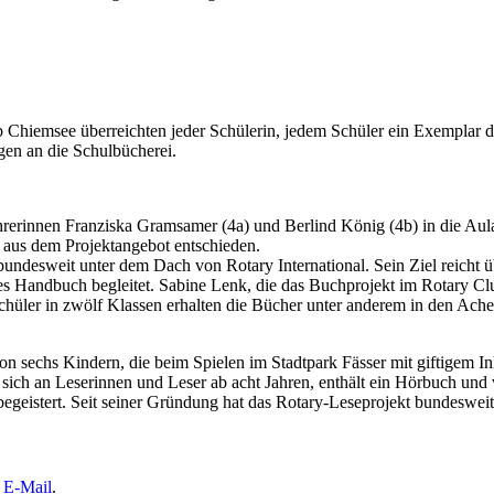
 Chiemsee überreichten jeder Schülerin, jedem Schüler ein Exemplar
en an die Schulbücherei.
ehrerinnen Franziska Gramsamer (4a) und Berlind König (4b) in die 
 aus dem Projektangebot entschieden.
bundesweit unter dem Dach von Rotary International. Sein Ziel reicht 
s Handbuch begleitet. Sabine Lenk, die das Buchprojekt im Rotary Cl
chüler in zwölf Klassen erhalten die Bücher unter anderem in den Ach
 sechs Kindern, die beim Spielen im Stadtpark Fässer mit giftigem Inh
 sich an Leserinnen und Leser ab acht Jahren, enthält ein Hörbuch und
egeistert. Seit seiner Gründung hat das Rotary-Leseprojekt bundesweit 
e
E-Mail
.