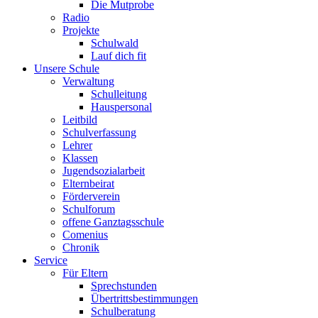
Die Mutprobe
Radio
Projekte
Schulwald
Lauf dich fit
Unsere Schule
Verwaltung
Schulleitung
Hauspersonal
Leitbild
Schulverfassung
Lehrer
Klassen
Jugendsozialarbeit
Elternbeirat
Förderverein
Schulforum
offene Ganztagsschule
Comenius
Chronik
Service
Für Eltern
Sprechstunden
Übertrittsbestimmungen
Schulberatung