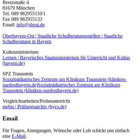
Beetzstraße 4
81679 München
Tel. 089 982955110/1
Fax 089 982955133
Email:
info@sbost.de
Oberbayern-Ost | Staatliche Schulberatungsstellen | Staatliche
Schulberatung in Bayern
Kultusministerium
Lernen | Bayerisches Staatsministerium für Unterricht und Kultus
(bayern.de)
SPZ Traunstein
Sozialpädiatrisches Zentrum am Klinikum Traunstein (kliniken-
suedostbayern.de)
Sozialpädiatrisches Zentrum am Klinikum
Traunstein (kliniken-suedostbayern.de)
Vergleichsarbeiten/Probeunterricht
mebis | Prüfungsarchiv (bycs.de)
Email
Für Fragen, Anregungen, Wünsche oder Lob schickt uns einfach
eine
E-Mail
.