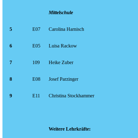
Mittelschule
5
E07
Carolina Harnisch
6
E05
Luisa Rackow
7
109
Heike Zuber
8
E08
Josef Parzinger
9
E11
Christina Stockhammer
Weitere Lehrkräfte: