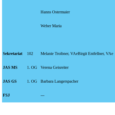
Hanns Ostermaier
Weber Maria
Sekretariat
102
Melanie Troibner, VAeBirgit Entfellner, VAe
JAS MS
1. OG
Verena Geisreiter
JAS GS
1. OG
Barbara Langerspacher
FSJ
---