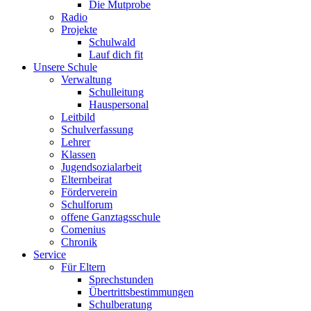
Die Mutprobe
Radio
Projekte
Schulwald
Lauf dich fit
Unsere Schule
Verwaltung
Schulleitung
Hauspersonal
Leitbild
Schulverfassung
Lehrer
Klassen
Jugendsozialarbeit
Elternbeirat
Förderverein
Schulforum
offene Ganztagsschule
Comenius
Chronik
Service
Für Eltern
Sprechstunden
Übertrittsbestimmungen
Schulberatung