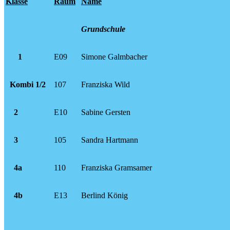
Klasse
Raum
Name
Grundschule
1
E09
Simone Galmbacher
Kombi 1/2
107
Franziska Wild
2
E10
Sabine Gersten
3
105
Sandra Hartmann
4a
110
Franziska Gramsamer
4b
E13
Berlind König