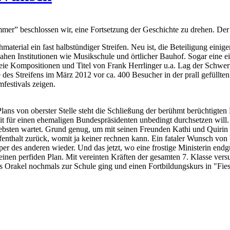
” beschlossen wir, eine Fortsetzung der Geschichte zu drehen. Der Tit
aterial ein fast halbstündiger Streifen. Neu ist, die Beteiligung einig
nahen Institutionen wie Musikschule und örtlicher Bauhof. Sogar eine
afreie Kompositionen und Titel von Frank Herrlinger u.a. Lag der Schw
des Streifens im März 2012 vor ca. 400 Besucher in der prall gefüllten
festivals zeigen.
ans von oberster Stelle steht die Schließung der berühmt berüchtigten M
t für einen ehemaligen Bundespräsidenten unbedingt durchsetzen will
bsten wartet. Grund genug, um mit seinen Freunden Kathi und Quirin i
enthalt zurück, womit ja keiner rechnen kann. Ein fataler Wunsch von 
 des anderen wieder. Und das jetzt, wo eine frostige Ministerin endgü
nen perfiden Plan. Mit vereinten Kräften der gesamten 7. Klasse versuc
s Orakel nochmals zur Schule ging und einen Fortbildungskurs in "Fies