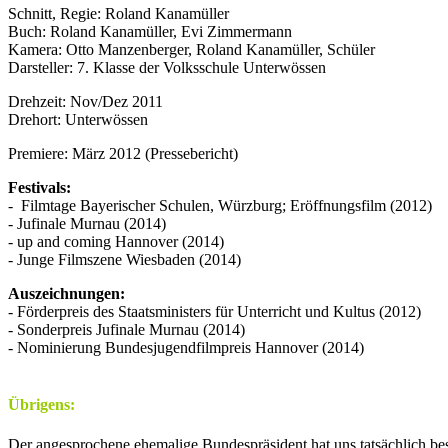
Schnitt, Regie: Roland Kanamüller
Buch: Roland Kanamüller, Evi Zimmermann
Kamera: Otto Manzenberger, Roland Kanamüller, Schüler
Darsteller: 7. Klasse der Volksschule Unterwössen
Drehzeit: Nov/Dez 2011
Drehort: Unterwössen
Premiere: März 2012 (Pressebericht)
Festivals:
- Filmtage Bayerischer Schulen, Würzburg; Eröffnungsfilm (2012)
- Jufinale Murnau (2014)
- up and coming Hannover (2014)
- Junge Filmszene Wiesbaden (2014)
Auszeichnungen:
- Förderpreis des Staatsministers für Unterricht und Kultus (2012)
- Sonderpreis Jufinale Murnau (2014)
- Nominierung Bundesjugendfilmpreis Hannover (2014)
Übrigens:
Der angesprochene ehemalige Bundespräsident hat uns tatsächlich bes