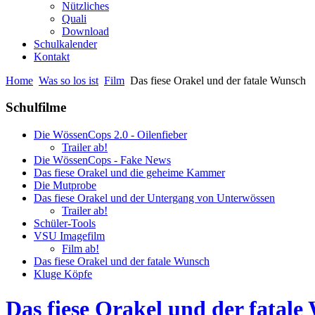
Nützliches
Quali
Download
Schulkalender
Kontakt
Home
Was so los ist
Film
Das fiese Orakel und der fatale Wunsch
Schulfilme
Die WössenCops 2.0 - Oilenfieber
Trailer ab!
Die WössenCops - Fake News
Das fiese Orakel und die geheime Kammer
Die Mutprobe
Das fiese Orakel und der Untergang von Unterwössen
Trailer ab!
Schüler-Tools
VSU Imagefilm
Film ab!
Das fiese Orakel und der fatale Wunsch
Kluge Köpfe
Das fiese Orakel und der fatal