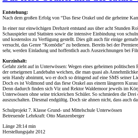
Entstehung:
Nach dem großen Erfolg von “Das fiese Orakel und die geheime Kammer
In einer nur einwöchigen Drehzeit entstand aus über acht Stunden Rohm
Schauspieler und Statisten sowie die intensive Einbindung von schul
und kostenslos zu Verfügung gestellt. Dies gilt auch für einige gem
versucht, das Genre “Komödie” zu bedienen. Bereits bei der Premiere 
sehr, werden Einladung und hoffentlich auch Auszeichnungen bei Film
Kurzinhalt:
Gefahr zieht auf in Unterwössen: Wegen eines geheimen politischen Pl
der ortseigenen Landebahn weichen, die man quasi als Annehmlichkei
sein Handy abnimmt, wo er doch so dringend auf eine SMS seiner Lie
Doch es ist Vollmond und das fiese Orakel aus einem längeren Kurauf
Denn dadurch finden sich Viz und Rektor Waldemoor jeweils im Körper
Unterwössen ohne seine trickreichen Schüler. So schmieden die Drei ei
auszuschalten. Diesmal endgültig. Doch sie ahnen nicht, dass auch da
Schulprojekt 7. Klasse Grund- und Mittelschule Unterwössen
Betreuende Lehrkraft: Otto Manzenberger
Länge 28:14 min
Herstellungsjahr 2012