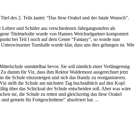
el des 2. Teils lautet: “Das fiese Orakel und der fatale Wunsch”.
er Lehrer und Schüler aus verschiedenen Jahrgangsstufen als
 eigene Titelmelodie wurde von Hannes Weichselgartner komponiert
erpunkt bei Teil I noch auf dem Genre “Fantasy”, so wurde nun
 Unterwössener Turnhalle wurde klar, dass uns dies gelungen ist. Wie
ittelschule unmittelbar bevor. Sie soll nämlich einer Verlängerung
. Zu dumm für Viz, dass ihm Rektor Waldemoor ausgerechnet jetzt
n die Schule einzusteigen und sich das Handy zu reorganisieren.
Viz stellt die Schule am nächsten Tag buchstäblich auf den Kopf.
ltig über das Schicksal der Schule entscheiden soll. Aber was wäre
hen sie, die Schule zu retten und gleichzeitig das fiese Orakel
 und gemein für Fortgeschrittene" absolviert hat …