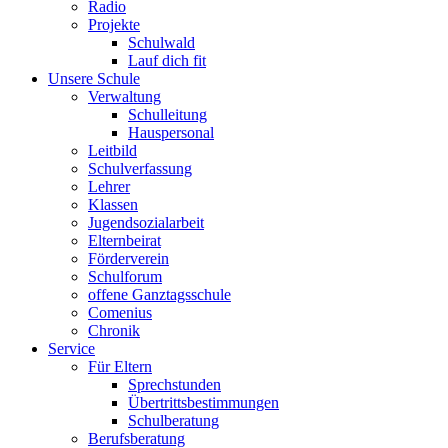
Radio
Projekte
Schulwald
Lauf dich fit
Unsere Schule
Verwaltung
Schulleitung
Hauspersonal
Leitbild
Schulverfassung
Lehrer
Klassen
Jugendsozialarbeit
Elternbeirat
Förderverein
Schulforum
offene Ganztagsschule
Comenius
Chronik
Service
Für Eltern
Sprechstunden
Übertrittsbestimmungen
Schulberatung
Berufsberatung