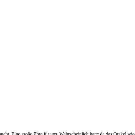
ucht. Eine große Ehre für uns. Wahrscheinlich hatte da das Orakel wie