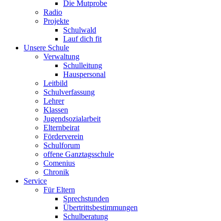
Die Mutprobe
Radio
Projekte
Schulwald
Lauf dich fit
Unsere Schule
Verwaltung
Schulleitung
Hauspersonal
Leitbild
Schulverfassung
Lehrer
Klassen
Jugendsozialarbeit
Elternbeirat
Förderverein
Schulforum
offene Ganztagsschule
Comenius
Chronik
Service
Für Eltern
Sprechstunden
Übertrittsbestimmungen
Schulberatung