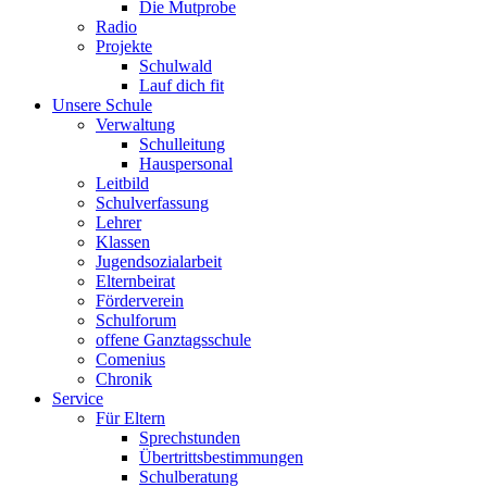
Die Mutprobe
Radio
Projekte
Schulwald
Lauf dich fit
Unsere Schule
Verwaltung
Schulleitung
Hauspersonal
Leitbild
Schulverfassung
Lehrer
Klassen
Jugendsozialarbeit
Elternbeirat
Förderverein
Schulforum
offene Ganztagsschule
Comenius
Chronik
Service
Für Eltern
Sprechstunden
Übertrittsbestimmungen
Schulberatung