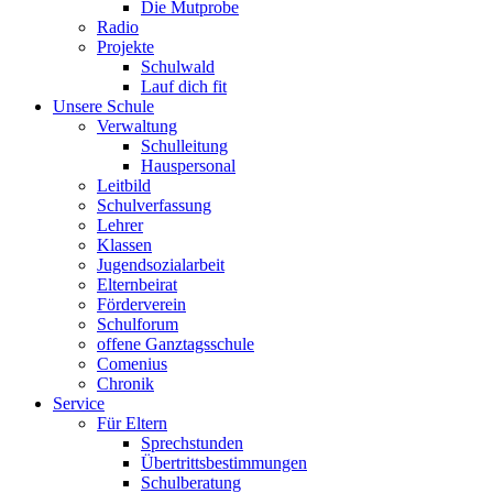
Die Mutprobe
Radio
Projekte
Schulwald
Lauf dich fit
Unsere Schule
Verwaltung
Schulleitung
Hauspersonal
Leitbild
Schulverfassung
Lehrer
Klassen
Jugendsozialarbeit
Elternbeirat
Förderverein
Schulforum
offene Ganztagsschule
Comenius
Chronik
Service
Für Eltern
Sprechstunden
Übertrittsbestimmungen
Schulberatung