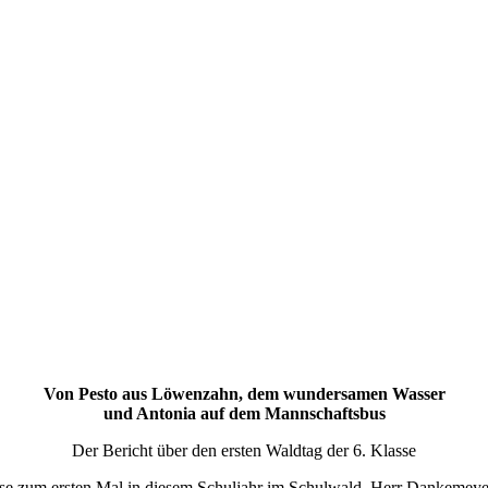
Von Pesto aus Löwenzahn, dem wundersamen Wasser
und Antonia auf dem Mannschaftsbus
Der Bericht über den ersten Waldtag der 6. Klasse
se zum ersten Mal in diesem Schuljahr im Schulwald. Herr Dankemey