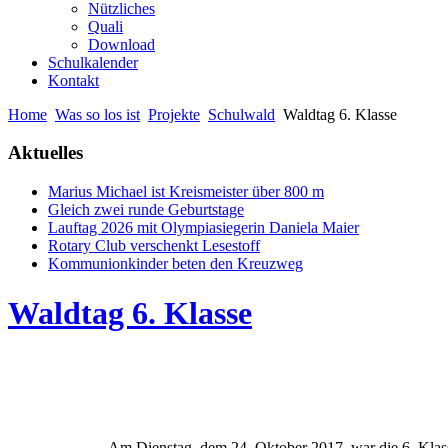
Nützliches
Quali
Download
Schulkalender
Kontakt
Home
Was so los ist
Projekte
Schulwald
Waldtag 6. Klasse
Aktuelles
Marius Michael ist Kreismeister über 800 m
Gleich zwei runde Geburtstage
Lauftag 2026 mit Olympiasiegerin Daniela Maier
Rotary Club verschenkt Lesestoff
Kommunionkinder beten den Kreuzweg
Waldtag 6. Klasse
Am Dienstag, dem 24. Oktober 2017, war die 6. Klas