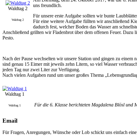
uns freundlich.
Waldtag 2
Für unsere erste Aufgabe sollten wir bunte Laubblät
Waldtag 2
Für eine weitere Aufgabe füllten wir anschließend Ki
dadurch fest, welcher Boden das Wasser am schnellst
Anschließend grillten wir Fladenbrot über dem offenen Feuer. Dazu 
Pesto.
Nach der Pause wechselten wir unsere Station und gingen zu einem n
sind genau 15 Eimer mit jeweils zehn Litern, so viel Wasser verbrau
jeden Tag nur zwei Liter zur Verfügung.
Nach vielen Aufgaben rund um unser großes Thema „Lebensgrundlage 
Waldtag 1
Für die 6. Klasse berichteten Magdalena Blösl und
Waldtag 1
Email
Für Fragen, Anregungen, Wünsche oder Lob schickt uns einfach ein