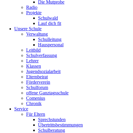
Die Mutprobe
Radio
Projekte
Schulwald
Lauf dich fit
Unsere Schule
Verwaltung
Schulleitung
Hauspersonal
Leitbild
Schulverfassung
Lehrer
Klassen
Jugendsozialarbeit
Elternbeirat
Förderverein
Schulforum
offene Ganztagsschule
Comenius
Chronik
Service
Für Eltern
Sprechstunden
Übertrittsbestimmungen
Schulberatung