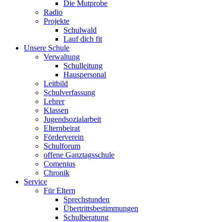
Die Mutprobe
Radio
Projekte
Schulwald
Lauf dich fit
Unsere Schule
Verwaltung
Schulleitung
Hauspersonal
Leitbild
Schulverfassung
Lehrer
Klassen
Jugendsozialarbeit
Elternbeirat
Förderverein
Schulforum
offene Ganztagsschule
Comenius
Chronik
Service
Für Eltern
Sprechstunden
Übertrittsbestimmungen
Schulberatung