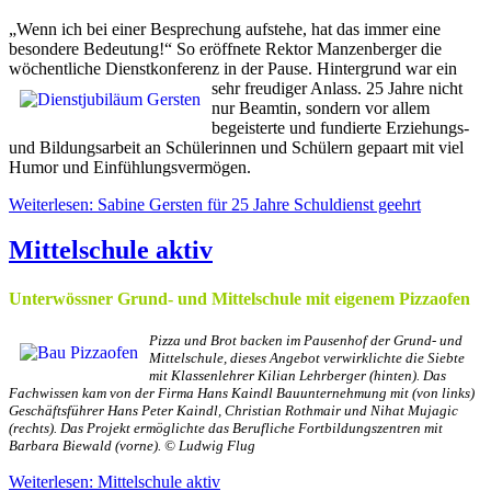
„Wenn ich bei einer Besprechung aufstehe, hat das immer eine
besondere Bedeutung!“ So eröffnete Rektor Manzenberger die
wöchentliche Dienstkonferenz in der Pause. Hintergrund war ein
sehr freudiger Anlass.
25 Jahre nicht
nur Beamtin, sondern vor allem
begeisterte und fundierte Erziehungs-
und Bildungsarbeit an Schülerinnen und Schülern gepaart mit viel
Humor und Einfühlungsvermögen.
Weiterlesen: Sabine Gersten für 25 Jahre Schuldienst geehrt
Mittelschule aktiv
Unterwössner Grund- und Mittelschule mit eigenem Pizzaofen
Pizza und Brot backen im Pausenhof der Grund- und
Mittelschule, dieses Angebot verwirklichte die Siebte
mit Klassenlehrer Kilian Lehrberger (hinten). Das
Fachwissen kam von der Firma Hans Kaindl Bauunternehmung mit (von links)
Geschäftsführer Hans Peter Kaindl, Christian Rothmair und Nihat Mujagic
(rechts). Das Projekt ermöglichte das Berufliche Fortbildungszentren mit
Barbara Biewald (vorne). © Ludwig Flug
Weiterlesen: Mittelschule aktiv