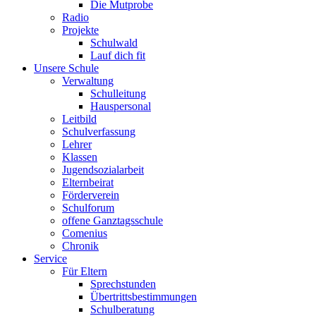
Die Mutprobe
Radio
Projekte
Schulwald
Lauf dich fit
Unsere Schule
Verwaltung
Schulleitung
Hauspersonal
Leitbild
Schulverfassung
Lehrer
Klassen
Jugendsozialarbeit
Elternbeirat
Förderverein
Schulforum
offene Ganztagsschule
Comenius
Chronik
Service
Für Eltern
Sprechstunden
Übertrittsbestimmungen
Schulberatung