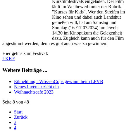
Kurzfilmfestivals eingeladen. Der Film
läuft im Wettbewerb unter der Rubrik
"Kurzes für Kids". Wer den Streifen im
Kino sehen und dabei auch Landshut
genießen will, hat am Samstag und
Sonntag (16./17.032024) um jeweils
14.30 im Kinoptikum die Gelegenheit
dazu. Zugleich kann auch für den Film
abgestimmt werden, denn es gibt auch was zu gewinnen!
Hier geht's zum Festival:
LKKF
Weitere Beiträge ...
Eilmeldung - WössenCops gewinnt beim LFVB
Neues Inventar zieht ein
Weihnachtscafè 2023
Seite 8 von 48
Start
Zurück
3
4