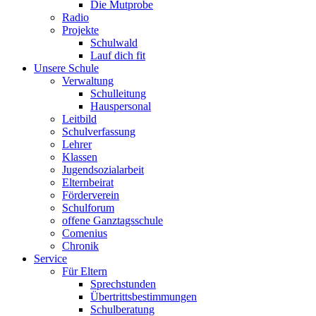
Die Mutprobe
Radio
Projekte
Schulwald
Lauf dich fit
Unsere Schule
Verwaltung
Schulleitung
Hauspersonal
Leitbild
Schulverfassung
Lehrer
Klassen
Jugendsozialarbeit
Elternbeirat
Förderverein
Schulforum
offene Ganztagsschule
Comenius
Chronik
Service
Für Eltern
Sprechstunden
Übertrittsbestimmungen
Schulberatung