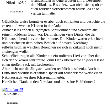
Grundschüler in Unterwössen am 5. Dezember
Nikolaus25 2
den Nikolaus. Bis zuletzt war nicht sicher, ob er
auch wirklich vorbeikommen würde, da er so
Nikolaus25 2
viel zu tun hatte.
Glücklicherweise konnte er es aber doch einrichten und besuchte die
ersten und zweiten Klassen in der Aula.
Zunächst las er den aufgeregten Schülerinnen und Schülern aus
seinem goldenen Buch vor. Darin standen viele Dinge, die der
Nikolaus lobend hervorheben konnte. Die Kinder waren erleichtert
und berichteten dem hohen Besuch auf dessen Nachfrage
selbstkritisch, in welchen Bereichen sie sich in Zukunft noch mehr
anstrengen wollen.
Schließlich trugen alle Kinder ein einstudiertes Lied vor, über das
sich der Nikolaus sehr freute. Zum Dank überreichte er jeder Klasse
einen großen Sack mit Leckereien.
Aber nicht nur die Jüngsten wurden reichlich beschenkt. Auch die
Dritt- und Viertklässler fanden später auf wundersame Weise einen
Nikolaussack vor ihrer Klassenzimmertür.
Herzlichen Dank an den Nikolaus und alle seine Helferinnen!
Nikolaus25
Nikolaus25