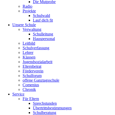
Die Mutprobe
Radio
Projekte
Schulwald
Lauf dich fit
Unsere Schule
Verwaltung
Schulleitung
Hauspersonal
Leitbild
Schulverfassung
Lehrer
Klassen
Jugendsozialarbeit
Elternbeirat
Förderverein
Schulforum
offene Ganztagsschule
Comenius
Chronik
Service
Für Eltern
Sprechstunden
Übertrittsbestimmungen
Schulberatung