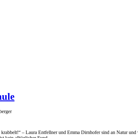
hule
berger
 krabbelt!“ – Laura Entfellner und Emma Dirnhofer sind an Natur und vo
st kein alltäglicher Fund.