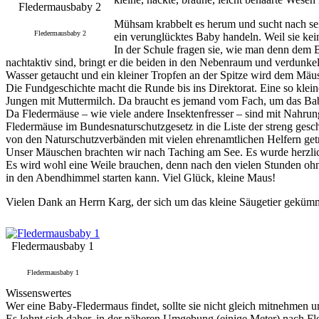
Fledermausbaby 2
Mühsam krabbelt es herum und sucht nach sein
Fledermausbaby 2
ein verunglücktes Baby handeln. Weil sie kei
In der Schule fragen sie, wie man denn dem 
nachtaktiv sind, bringt er die beiden in den Nebenraum und verdunke
Wasser getaucht und ein kleiner Tropfen an der Spitze wird dem Mä
Die Fundgeschichte macht die Runde bis ins Direktorat. Eine so kleine
Jungen mit Muttermilch. Da braucht es jemand vom Fach, um das Ba
Da Fledermäuse – wie viele andere Insektenfresser – sind mit Nahrung
Fledermäuse im Bundesnaturschutzgesetz in die Liste der streng ges
von den Naturschutzverbänden mit vielen ehrenamtlichen Helfern ge
Unser Mäuschen brachten wir nach Taching am See. Es wurde herzlich
Es wird wohl eine Weile brauchen, denn nach den vielen Stunden ohne
in den Abendhimmel starten kann. Viel Glück, kleine Maus!
Vielen Dank an Herrn Karg, der sich um das kleine Säugetier gekümme
Fledermausbaby 1
Fledermausbaby 1
Wissenswertes
Wer eine Baby-Fledermaus findet, sollte sie nicht gleich mitnehmen und
Es lohnt sich daher, in der näheren Umgebung (einige Meter) nach Fl