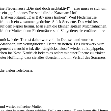
ine Fledermaus? „Die sind doch nachtaktiv!“ – also muss es sich um
e ein „gefundenes Fressen“ für die Katze am Hof.
ie Erstversorgung: „Das Baby muss trinken“. Weil Fledermäuse
lich noch ein zusammengedrehtes Stück Serviette. Das wird ins
uf dem Papier herum. Man sieht die kleinen spitzen Milchzähnchen.
lch der Mutter, denn Fledermäuse sind Säugetiere; sie ernähren ihre
urück. Jedes Tier ist daher wertvoll. In Deutschland wurden
-Stationen, um verunglückten Tieren zu helfen. Das Netzwerk wird
agement versucht wird, die „Unglücksmäuse“ wieder aufzupäppeln.
ins Nest. Natürlich bekam es sofort mit einer Pipette zu trinken.
uter Hoffnung, dass sie alles übersteht und im Verlauf des Sommers
ie vielen Telefonate.
und wartet auf seine Mutter.
n eine katzensichere erhöhte Stelle zu setzen. Dann kann die Mutter