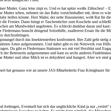
er Mutter. Ganz leise zirpt es. Und es hat spitze weiße Zähnchen! – E
ne Mutter sehen, nehmen sie das Baby vorsichtshalber mit, denn es wär
Baby helfen könnte. Herr Mahn; der nette Hausmeister, weiß Rat für d
lt die Fenster. Dann bringt er Taschentücher zum Kuscheln und schließ
uschen am Mundwinkel angeboten. Es schleckt dankbar daran und kaut a
 Fledermaus braucht dringend Soforthilfe, zuallererst Ersatz für die Mi
by durchzubringen.
smangel durch das Insektensterben konfrontiert. Ihre Zahl geht stetig z
chützten Arten aufgenommen. Und daher gibt es ein Netzwerk von Hilfs
tragen. Da gibt es Fledermaus-Stationen wo mit viel Herzblut und Eng
 der Betreuerin aufgenommen und kam zu sechs anderen Findelmäuschen 
 Mutter und ohne Milch ist es dehydriert und hungert. Aber wir sind g
rt hat genauso wie an unsere JAS-Mitarbeiterin Frau Königbauer für d
 forttragen. Eventuell hat sich das unglückliche Kind ja nur „verirrt“ 
edermäusen Ausschau zu halten. Es reicht dann nämlich, das Mäuschen a