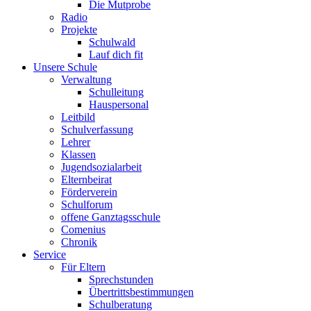
Die Mutprobe
Radio
Projekte
Schulwald
Lauf dich fit
Unsere Schule
Verwaltung
Schulleitung
Hauspersonal
Leitbild
Schulverfassung
Lehrer
Klassen
Jugendsozialarbeit
Elternbeirat
Förderverein
Schulforum
offene Ganztagsschule
Comenius
Chronik
Service
Für Eltern
Sprechstunden
Übertrittsbestimmungen
Schulberatung