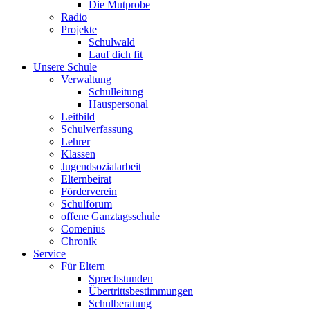
Die Mutprobe
Radio
Projekte
Schulwald
Lauf dich fit
Unsere Schule
Verwaltung
Schulleitung
Hauspersonal
Leitbild
Schulverfassung
Lehrer
Klassen
Jugendsozialarbeit
Elternbeirat
Förderverein
Schulforum
offene Ganztagsschule
Comenius
Chronik
Service
Für Eltern
Sprechstunden
Übertrittsbestimmungen
Schulberatung