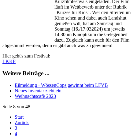
Kurzfilmfestivals eingeladen. Der Film
läuft im Wettbewerb unter der Rubrik
"Kurzes für Kids". Wer den Streifen im
Kino sehen und dabei auch Landshut
genießen will, hat am Samstag und
Sonntag (16./17.032024) um jeweils
14.30 im Kinoptikum die Gelegenheit
dazu. Zugleich kann auch für den Film
abgestimmt werden, denn es gibt auch was zu gewinnen!
Hier geht's zum Festival:
LKKF
Weitere Beiträge ...
Eilmeldung - WössenCops gewinnt beim LFVB
Neues Inventar zieht ein
Weihnachtscafè 2023
Seite 8 von 48
Start
Zurück
3
4