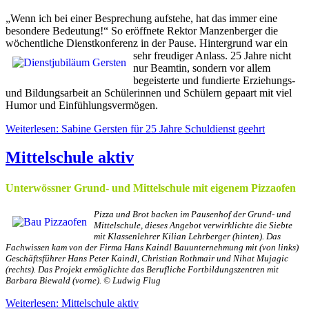
„Wenn ich bei einer Besprechung aufstehe, hat das immer eine
besondere Bedeutung!“ So eröffnete Rektor Manzenberger die
wöchentliche Dienstkonferenz in der Pause. Hintergrund war ein
sehr freudiger Anlass.
25 Jahre nicht
nur Beamtin, sondern vor allem
begeisterte und fundierte Erziehungs-
und Bildungsarbeit an Schülerinnen und Schülern gepaart mit viel
Humor und Einfühlungsvermögen.
Weiterlesen: Sabine Gersten für 25 Jahre Schuldienst geehrt
Mittelschule aktiv
Unterwössner Grund- und Mittelschule mit eigenem Pizzaofen
Pizza und Brot backen im Pausenhof der Grund- und
Mittelschule, dieses Angebot verwirklichte die Siebte
mit Klassenlehrer Kilian Lehrberger (hinten). Das
Fachwissen kam von der Firma Hans Kaindl Bauunternehmung mit (von links)
Geschäftsführer Hans Peter Kaindl, Christian Rothmair und Nihat Mujagic
(rechts). Das Projekt ermöglichte das Berufliche Fortbildungszentren mit
Barbara Biewald (vorne). © Ludwig Flug
Weiterlesen: Mittelschule aktiv