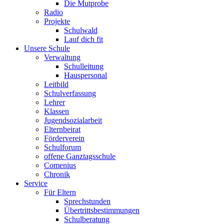
Die Mutprobe
Radio
Projekte
Schulwald
Lauf dich fit
Unsere Schule
Verwaltung
Schulleitung
Hauspersonal
Leitbild
Schulverfassung
Lehrer
Klassen
Jugendsozialarbeit
Elternbeirat
Förderverein
Schulforum
offene Ganztagsschule
Comenius
Chronik
Service
Für Eltern
Sprechstunden
Übertrittsbestimmungen
Schulberatung