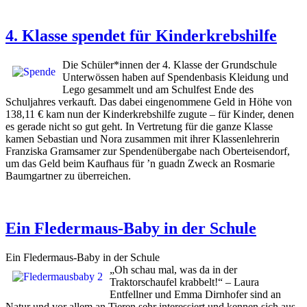
4. Klasse spendet für Kinderkrebshilfe
Die Schüler*innen der 4. Klasse der Grundschule
Unterwössen haben auf Spendenbasis Kleidung und
Lego gesammelt und am Schulfest Ende des
Schuljahres verkauft. Das dabei eingenommene Geld in Höhe von
138,11 € kam nun der Kinderkrebshilfe zugute – für Kinder, denen
es gerade nicht so gut geht. In Vertretung für die ganze Klasse
kamen Sebastian und Nora zusammen mit ihrer Klassenlehrerin
Franziska Gramsamer zur Spendenübergabe nach Oberteisendorf,
um das Geld beim Kaufhaus für ’n guadn Zweck an Rosmarie
Baumgartner zu überreichen.
Ein Fledermaus-Baby in der Schule
Ein Fledermaus-Baby in der Schule
„Oh schau mal, was da in der
Traktorschaufel krabbelt!“ – Laura
Entfellner und Emma Dirnhofer sind an
Natur und vor allem an Tieren sehr interessiert und kennen sich aus.