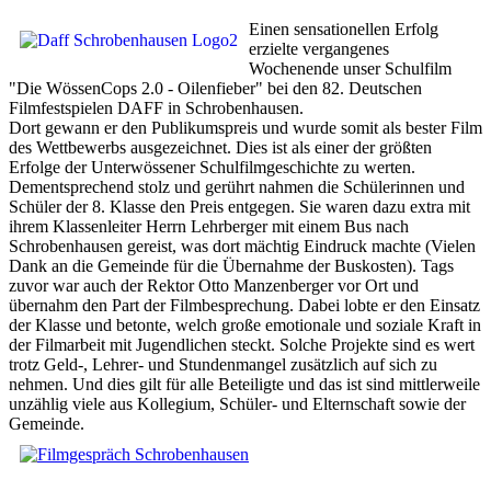
Einen sensationellen Erfolg
erzielte vergangenes
Wochenende unser Schulfilm
"Die WössenCops 2.0 - Oilenfieber" bei den 82. Deutschen
Filmfestspielen DAFF in Schrobenhausen.
Dort gewann er den Publikumspreis und wurde somit als bester Film
des Wettbewerbs ausgezeichnet. Dies ist als einer der größten
Erfolge der Unterwössener Schulfilmgeschichte zu werten.
Dementsprechend stolz und gerührt nahmen die Schülerinnen und
Schüler der 8. Klasse den Preis entgegen. Sie waren dazu extra mit
ihrem Klassenleiter Herrn Lehrberger mit einem Bus nach
Schrobenhausen gereist, was dort mächtig Eindruck machte (Vielen
Dank an die Gemeinde für die Übernahme der Buskosten). Tags
zuvor war auch der Rektor Otto Manzenberger vor Ort und
übernahm den Part der Filmbesprechung. Dabei lobte er den Einsatz
der Klasse und betonte, welch große emotionale und soziale Kraft in
der Filmarbeit mit Jugendlichen steckt. Solche Projekte sind es wert
trotz Geld-, Lehrer- und Stundenmangel zusätzlich auf sich zu
nehmen. Und dies gilt für alle Beteiligte und das ist sind mittlerweile
unzählig viele aus Kollegium, Schüler- und Elternschaft sowie der
Gemeinde.