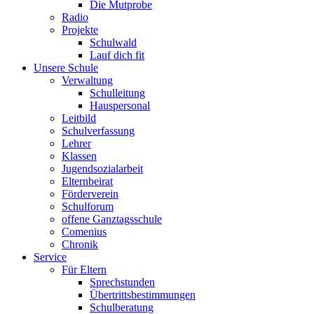
Die Mutprobe
Radio
Projekte
Schulwald
Lauf dich fit
Unsere Schule
Verwaltung
Schulleitung
Hauspersonal
Leitbild
Schulverfassung
Lehrer
Klassen
Jugendsozialarbeit
Elternbeirat
Förderverein
Schulforum
offene Ganztagsschule
Comenius
Chronik
Service
Für Eltern
Sprechstunden
Übertrittsbestimmungen
Schulberatung